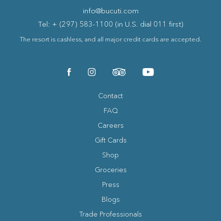
info@bucuti.com
Tel: + (297) 583-1100 (in U.S. dial 011 first)
The resort is cashless, and all major credit cards are accepted.
(opens in new window)
(opens in new window)
(opens in new window)
(opens in new window)
facebook
instagram
tripadvisor
youtube
Contact
FAQ
Careers
Gift Cards
Shop
Groceries
Press
Blogs
(opens in new window)
Trade Professionals