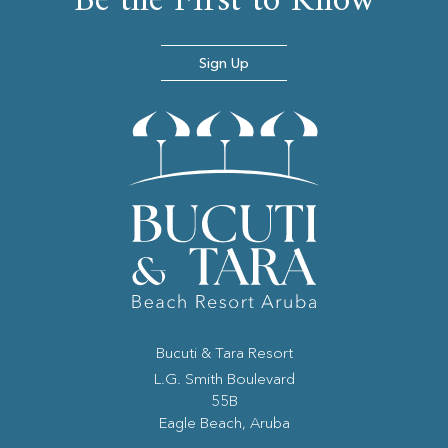
Be the First to Know
Sign Up
Bucuti & Tara Resort
(opens in new window)
L.G. Smith Boulevard
55B
Eagle Beach, Aruba