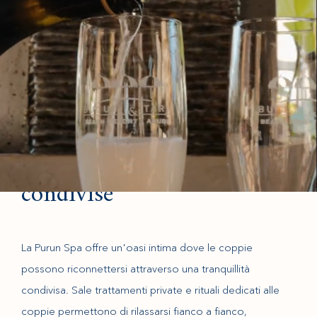
Esperienze di coppia e
condivise
La Purun Spa offre un'oasi intima dove le coppie
possono riconnettersi attraverso una tranquillità
condivisa. Sale trattamenti private e rituali dedicati alle
coppie permettono di rilassarsi fianco a fianco,