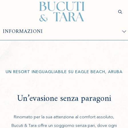
(opens in new window)
Sear
Verifica
Disponibilità
Benessere
Esperienze
Soggiorno
Gastronomia
Ringiovan
UN RESORT INEGUAGLIABILE SU EAGLE BEACH, ARUBA
Un’evasione senza paragoni
Rinomato per la sua attenzione al comfort assoluto,
Bucuti & Tara offre un soggiorno senza pari, dove ogni