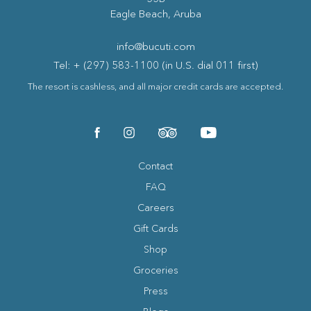
Eagle Beach, Aruba
info@bucuti.com
Tel: + (297) 583-1100 (in U.S. dial 011 first)
The resort is cashless, and all major credit cards are accepted.
(opens in new window)
(opens in new window)
(opens in new window)
(opens in new window)
facebook
instagram
tripadvisor
youtube
Contact
FAQ
Careers
Gift Cards
Shop
Groceries
Press