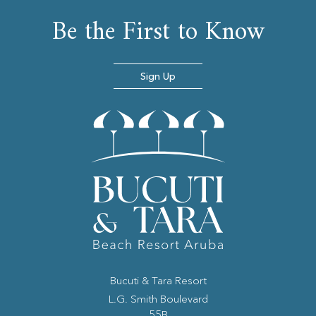
Be the First to Know
Sign Up
Bucuti & Tara Resort
(opens in new window)
L.G. Smith Boulevard
55B