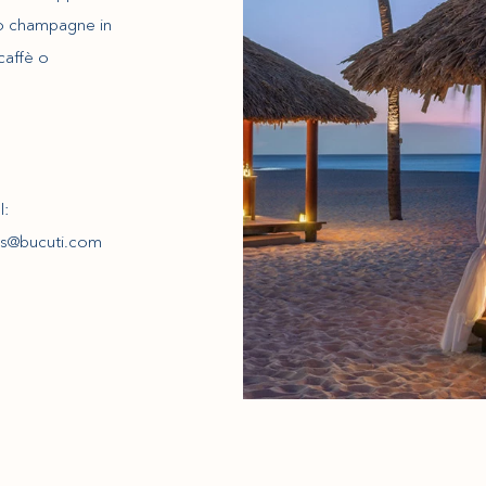
 o champagne in
caffè o
l:
nts@bucuti.com