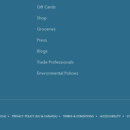
Gift Cards
Shop
Groceries
Press
Blogs
(opens in new window)
Trade Professionals
Environmental Policies
USA)
PRIVACY POLICY (EU & CANADA)
TERMS & CONDITIONS
ACCESSIBILITY
SI