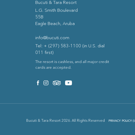
Bucuti & Tara Resort
(opens in new window)
L.G. Smith Boulevard
55B
Eagle Beach, Aruba
info@bucuti.com
Tel: + (297) 583-1100 (in U.S. dial
011 first)
The resort is cashless, and all major credit
cards are accepted.
(opens in new window)
(opens in new window)
(opens in new window)
(opens in new window)
facebook
instagram
tripadvisor
youtube
Bucuti & Tara Resort 2026. All Rights Reserved
PRIVACY POLICY (