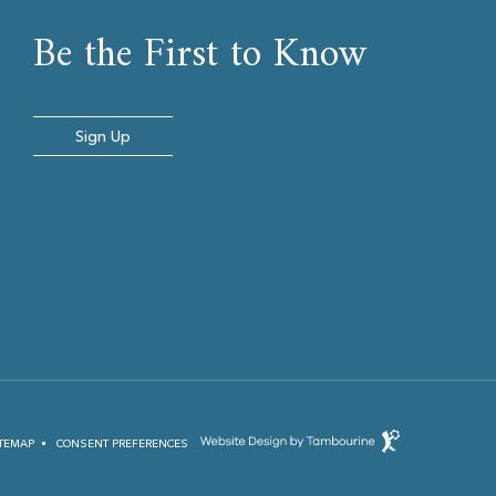
Be the First to Know
Sign Up
(opens in new window)
Hotel
TEMAP
CONSENT PREFERENCES
Web
Design
by