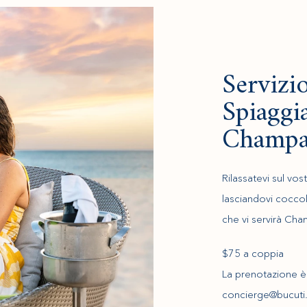
Servizi
Spiaggi
Champa
Rilassatevi sul vo
lasciandovi cocco
che vi servirà Cha
$75 a coppia
La prenotazione è o
concierge@bucuti.