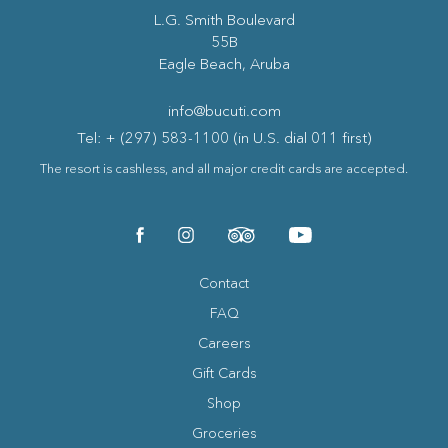
(opens in new window)
L.G. Smith Boulevard
55B
Eagle Beach, Aruba
info@bucuti.com
Tel: + (297) 583-1100 (in U.S. dial 011 first)
The resort is cashless, and all major credit cards are accepted.
(opens in new window)
(opens in new window)
(opens in new window)
(opens in new window)
facebook
instagram
tripadvisor
youtube
Contact
FAQ
Careers
Gift Cards
Shop
Groceries